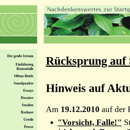
Der große Irrtum
Rücksprung auf S
Einführung
Rentenfalle
Offene Briefe
Standpunkte
Hinweis auf Aktu
Essays
Dossiers
Studien
Am
19.12.2010
auf der 
Rechner
Urteile
"Vorsicht, Falle!"
S
Presse