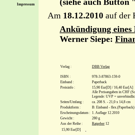
(siehe auch Button
Impressum
Am
18.12.2010
auf der 
Ankündigung eines 
Werner Siepe:
Finan
Verlag :
DBB Verlag
ISBN :
978-3-87863-159-0
Einband :
Paperback
Preisinfo :
15,90 Eur[D] / 16,40 Eur[A]
Alle Preisangaben in CHF (Sc
Legende: UVP = unverbindlich
Seiten/Umfang :
ca. 208 S. - 21,0 x 14,8 cm
Produktform :
B: Einband - flex.(Paperback)
Erscheinungsdatum :
1. Auflage 12.2010
Gewicht :
280 g
Aus der Reihe :
Ratgeber
12
15,90 Eur[D]