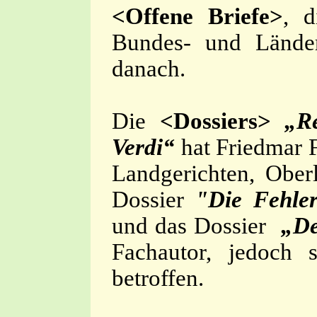
<Offene Briefe>
, d
Bundes- und Länder
danach.
Die
<Dossiers>
„R
Verdi“
hat Friedmar F
Landgerichten, Ober
Dossier
"Die Fehle
und
das
Dossier
„Der
Fachautor, jedoch 
betroffen.