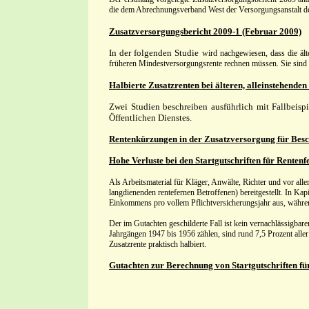
die dem Abrechnungsverband West der Versorgungsanstalt 
Zusatzversorgungsbericht 2009-1 (Februar 2009)
In der folgenden Studie
wird nachgewiesen, dass die äl
früheren Mindestversorgungsrente rechnen müssen. Sie sind
Halbierte Zusatzrenten bei älteren, alleinstehend
Zwei Studien beschreiben ausführlich mit Fallbeis
Öffentlichen Dienstes.
Rentenkürzungen in der Zusatzversorgung für Beschä
Hohe Verluste bei den Startgutschriften für Rente
Als Arbeitsmaterial für Kläger, Anwälte, Richter und vor alle
langdienenden rentefernen Betroffenen) bereitgestellt. In Kap
Einkommens pro vollem Pflichtversicherungsjahr aus, währe
Der im Gutachten geschilderte Fall ist kein vernachlässigbar
Jahrgängen 1947 bis 1956 zählen, sind rund 7,5 Prozent alle
Zusatzrente praktisch halbiert.
Gutachten zur Berechnung von Startgutschriften fü