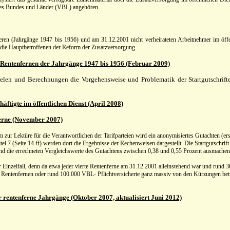
des Bundes und Länder (VBL) angehören.
teren (Jahrgänge 1947 bis 1956) und am 31.12.2001 nicht verheirateten Arbeitnehmer im öffe
 die Hauptbetroffenen der Reform der Zusatzversorgung.
en Rentenfernen der Jahrgänge 1947 bis 1956 (Februar 2009)
pielen und Berechnungen die Vorgehensweise und Problematik der Startgutschrif
ftigte im öffentlichen Dienst (April 2008)
nferne (November 2007)
m zur Lektüre für die Verantwortlichen der Tarifparteien wird ein anonymisiertes Gutachten (ers
itel 7 (Seite 14 ff) werden dort die Ergebnisse der Rechenweisen dargestellt. Die Startgutschri
nd die errechneten Vergleichswerte des Gutachtens zwischen 0,38 und 0,55 Prozent ausmachen
er Einzelfall, denn da etwa jeder vierte Rentenferne am 31.12.2001 alleinstehend war und rund 3
r Rentenfernen oder rund 100.000 VBL- Pflichtversicherte ganz massiv von den Kürzungen betr
r rentenferne Jahrgänge (Oktober 2007, aktualisiert Juni 2012)