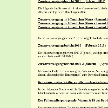
Zusatzversorgungsbericht 2011 (Februar 2011)
Die folgende Studie setzt sich in einer Gesamtschau kritisc
Akteure und legt deren Handlungen offen.
Zusatzversorgung im öffentlichen Dienst - Renten
Zusatzversorgung im öffentlichen Dienst - Renten
Zusatzversorgung im öffentlichen Dienst - Renten
Der Zusatzversorgungsbericht 2010 würdigt kritisch die rea
Zusatzversorgungsbericht 2010 (Februar 2010)
Der Zusatzversorgungsbericht 2009-2 (aktuell) würdigt kri
verabschiedet am 08.04.2009.)
Zusatzversorgungsbericht 2009-2 (aktuell) (April
Mit ausdrücklicher Genehmigung des Vereins zur Sicherung 
älteren, alleinstehenden Rentenfernen" zum Download bereitge
Rentenkürzungen bei älteren, alleinstehenden Rent
In der folgenden Studie wird die Entstehungsgeschichte 
Gleichheitssatz verletzt und daher viele betroffene rentenferne
Der Fallenstellerparagraph - Warum § 18 des Betrie
Der erstmalig vorgelegte Zusatzversorgungsbericht 2009 anal