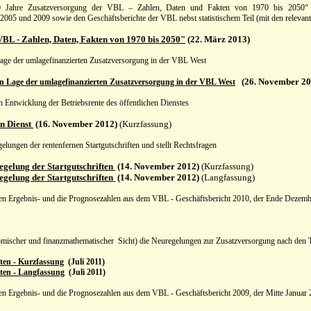
0 Jahre Zusatzversorgung der VBL – Zahlen, Daten und Fakten von 1970 bis 2050“ pr
05 und 2009 sowie den Geschäftsberichte der VBL nebst statistischem Teil (mit den relevante
BL - Zahlen, Daten, Fakten von 1970 bis 2050"
(22. März 2013)
Lage der umlagefinanzierten Zusatzversorgung in der VBL West
(26. November 20
en Lage der umlagefinanzierten Zusatzversorgung in der VBL West
en Entwicklung der Betriebsrente des öffentlichen Dienstes
en Dienst
(16. November 2012)
(Kurzfassung)
elungen der rentenfernen Startgutschriften und stellt Rechtsfragen
egelung der Startgutschriften
(14. November 2012)
(Kurzfassung)
egelung der Startgutschriften
(14. November 2012)
(Langfassung)
len Ergebnis- und die Prognosezahlen aus dem VBL - Geschäftsbericht 2010, der Ende Dezembe
mischer und finanzmathematischer Sicht) die Neuregelungen zur Zusatzversorgung nach den 
ften - Kurzfassung
(Juli 2011)
ften - Langfassung
(Juli 2011)
en Ergebnis- und die Prognosezahlen aus dem VBL - Geschäftsbericht 2009, der Mitte Januar 2