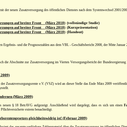
h mit der neuen Zusatzversorgung des öffentlichen Dienstes nach dem Systemwechsel 2001/2002
kürzungen auf breiter Front (März 2010)
(vollständige Studie)
kürzungen auf breiter Front (März 2010)
(Kurzpräsentation)
kürzungen auf breiter Front (März 2010)
(Handout)
len Ergebnis- und die Prognosezahlen aus dem VBL - Geschäftsbericht 2008, der Mitte Januar 
tisch die Abschnitte zur Zusatzversorgung im Vierten Versorgungsbericht der Bundesregierun
 2009)
der Zusatzversorgungsrente e.V. (VSZ) wird an dieser Stelle das Ende März 2009 veröffent
stellt.
enfernen (März 2009)
des neuen § 18 BetrAVG aufgezeigt. Anschließend wird dargelegt, dass es sich um einen
Fa
 Pflichtversicherte extrem benachteiligt.
bsrentengesetzes gleichheitswidrig ist! (Februar 2009)
ysiert das gesamte verfügbare Zahlenmaterial über die Zusatzversorgung im öffentlichen Dien