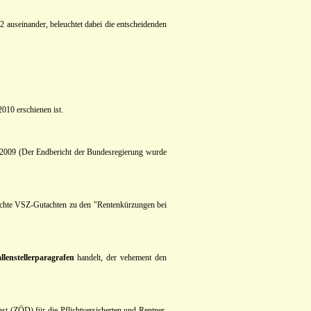
 auseinander, beleuchtet dabei die entscheidenden
2010 erschienen ist.
g 2009 (Der Endbericht der Bundesregierung wurde
lichte VSZ-Gutachten zu den "Rentenkürzungen bei
llenstellerparagrafen
handelt, der vehement den
st (ZÖD) für die Pflichtversicherten und Rentner,