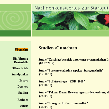
Studien /Gutachten
Übersicht:
Einführung
Studie "Zuschlagsbeispiele unter einer systematischen 
Rentenfalle
(03.02.2019)
Offene Briefe
Studie "Systemverständnisaspekte_Startgutschrift"
(15. 10.18)
Standpunkte
Essays
Studie "Schlüsselfragen_ZÖD_2018"
(29. 06.18)
Dossiers
Studie "Fakten, Daten, Bewertungen zur Neuordnung 
Studien
(23. 05.18)
Rechner
Studie "Startgutschriften - quo vadis?"
Urteile
(30. 05.16)