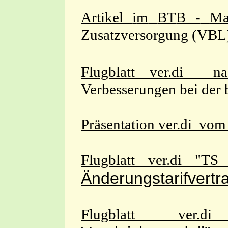
A
r
t
i
k
e
l
i
m
B
T
B
-
M
Zusatzversorgung (VBL
Flugblatt ver.di 
Verbesserungen bei der 
Präsentation ver.di vom
Flugblatt ver.di "TS
Änderungstarifvertr
Flugblatt ver.di 