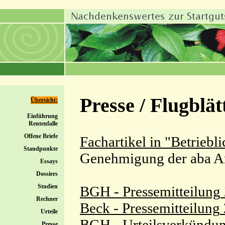
Presse / Flugblätt
Übersicht:
Einführung
Rentenfalle
Offene Briefe
Fachartikel in "Betrieb
Standpunkte
Genehmigung der aba Ar
Essays
Dossiers
Studien
BGH - Pressemitteilung
Rechner
Beck - Pressemitteilung
Urteile
BGH - Urteilsverkünd
Presse